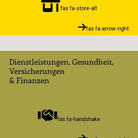
fas fa-store-alt
fas fa-arrow-right
Dienstleistungen, Gesundheit,
Versicherungen
& Finanzen
fas fa-handshake