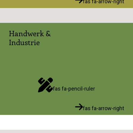
fas fa-arrow-right
Handwerk &
Industrie
fas fa-pencil-ruler
fas fa-arrow-right