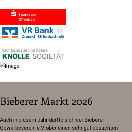
Bieberer Markt 2026
Auch in diesem Jahr durfte sich der Bieberer
Gewerbeverein e.V. über einen sehr gut besuchten