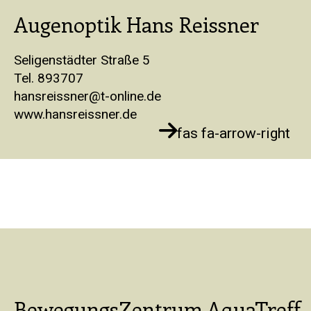
Augenoptik Hans Reissner
Seligenstädter Straße 5
Tel. 893707
hansreissner@t-online.de
www.hansreissner.de
fas fa-arrow-right
BewegungsZentrum AquaTreff