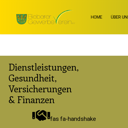
HOME
ÜBER UN
Dienstleistungen,
Gesundheit,
Versicherungen
& Finanzen
fas fa-handshake