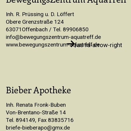
Inh. R. Prüssing u. D. Löffert
Obere Grenzstraße 124
63071Offenbach / Tel. 89906850
info@bewegungszentrum-aquatreff.de
www.bewegungszentrum-aquatreff.de
fas fa-arrow-right
Bieber Apotheke
Inh. Renata Fronk-Buben
Von-Brentano-Straße 14
Tel. 894149, Fax 83835716
briefe-bieberapo@gmx.de